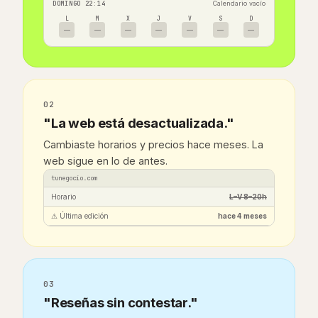
DOMINGO 22:14
Calendario vacío
L
M
X
J
V
S
D
—
—
—
—
—
—
—
02
"La web está desactualizada."
Cambiaste horarios y precios hace meses. La
web sigue en lo de antes.
tunegocio.com
Horario
L–V 8–20h
⚠ Última edición
hace 4 meses
03
"Reseñas sin contestar."