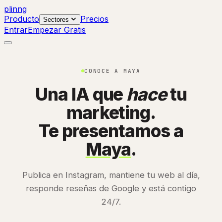
plinng
Producto
Precios
Sectores
Entrar
Empezar Gratis
CONOCE A MAYA
Una IA que
hace
tu
marketing.
Te presentamos a
Maya
.
Publica en Instagram, mantiene tu web al día,
responde reseñas de Google y está contigo
24/7.