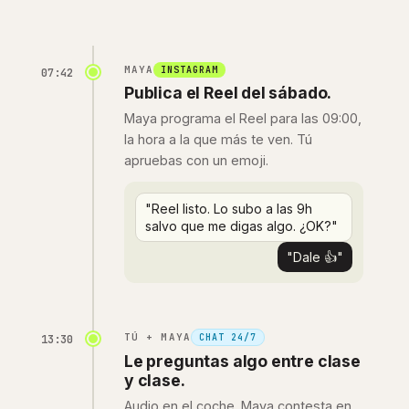
MAYA
INSTAGRAM
07:42
Publica el Reel del sábado.
Maya programa el Reel para las 09:00,
la hora a la que más te ven. Tú
apruebas con un emoji.
"Reel listo. Lo subo a las 9h
salvo que me digas algo. ¿OK?"
"Dale 👍"
TÚ + MAYA
CHAT 24/7
13:30
Le preguntas algo entre clase
y clase.
Audio en el coche. Maya contesta en