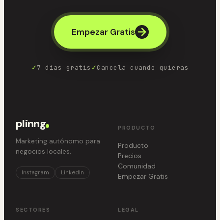
Empezar Gratis
✓
7 días gratis
✓
Cancela cuando quieras
plinng
PRODUCTO
Marketing autónomo para
Producto
negocios locales.
Precios
Comunidad
Instagram
LinkedIn
Empezar Gratis
SECTORES
LEGAL