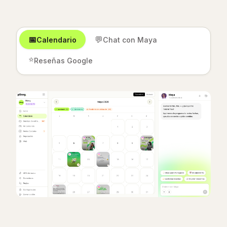
📅
💬
Calendario
Chat con Maya
⭐
Reseñas Google