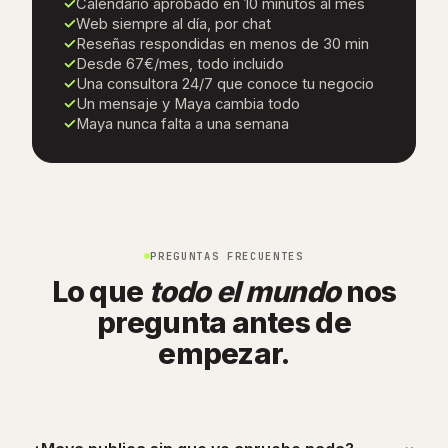
✓
Calendario aprobado en 10 minutos al mes
✓
Web siempre al día, por chat
✓
Reseñas respondidas en menos de 30 min
✓
Desde 67€/mes, todo incluido
✓
Una consultora 24/7 que conoce tu negocio
✓
Un mensaje y Maya cambia todo
✓
Maya nunca falta a una semana
PREGUNTAS FRECUENTES
Lo que
todo el mundo
nos
pregunta antes de
empezar.